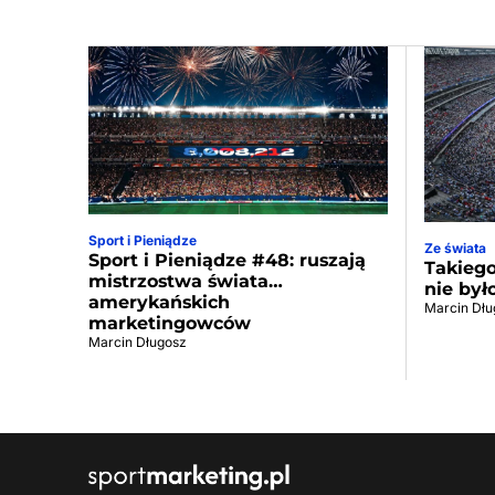
Sport i Pieniądze
Ze świata
Sport i Pieniądze #48: ruszają
Takiego
mistrzostwa świata…
nie był
amerykańskich
Marcin Dłu
marketingowców
Marcin Długosz