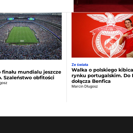
Ze świata
Walka o polskiego kibic
 finału mundialu jeszcze
rynku portugalskim. Do 
o. Szaleństwo obfitości
dołącza Benfica
gosz
Marcin Długosz