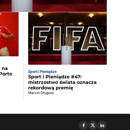
a na
Sport i Pieniądze
Porto
Sport i Pieniądze #47:
mistrzostwo świata oznacza
rekordową premię
Marcin Długosz