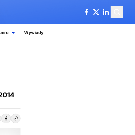
perci
Wywiady
 2014