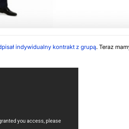
pisał indywidualny kontrakt z grupą
. Teraz mam