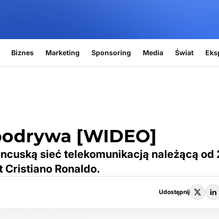
Biznes
Marketing
Sponsoring
Media
Świat
Eks
 podrywa [WIDEO]
rancuską sieć telekomunikacją należącą od
t Cristiano Ronaldo.
Udostępnij