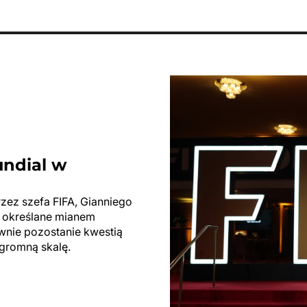
undial w
rzez szefa FIFA, Gianniego
ły określane mianem
ewnie pozostanie kwestią
ogromną skalę.