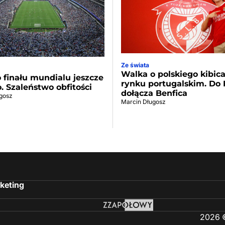
Ze świata
Walka o polskiego kibic
 finału mundialu jeszcze
rynku portugalskim. Do 
o. Szaleństwo obfitości
dołącza Benfica
gosz
Marcin Długosz
keting
2026 ©