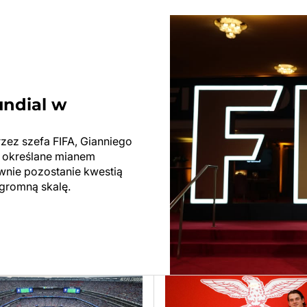
undial w
rzez szefa FIFA, Gianniego
ły określane mianem
ewnie pozostanie kwestią
ogromną skalę.