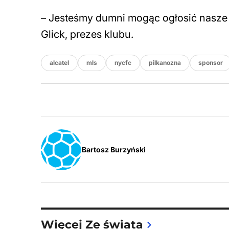
– Jesteśmy dumni mogąc ogłosić nasze 
Glick, prezes klubu.
alcatel
mls
nycfc
pilkanozna
sponsor
Bartosz Burzyński
Więcej Ze świata