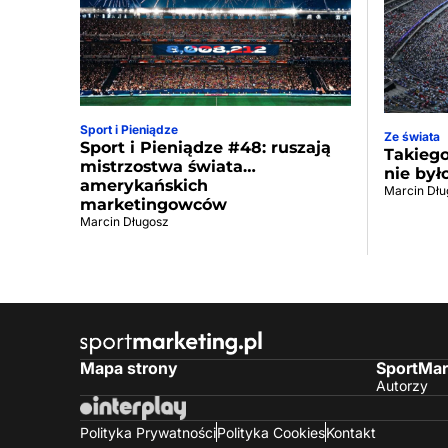
Sport i Pieniądze
Ze świata
Sport i Pieniądze #48: ruszają
Takiego
mistrzostwa świata…
nie był
amerykańskich
Marcin Dłu
marketingowców
Marcin Długosz
Mapa strony
SportMar
Autorzy
Polityka Prywatności
Polityka Cookies
Kontakt