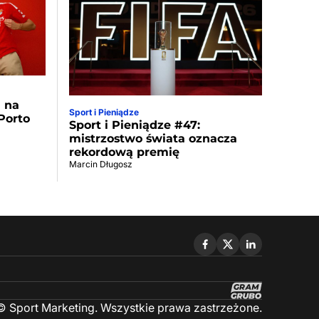
a na
Sport i Pieniądze
Porto
Sport i Pieniądze #47:
mistrzostwo świata oznacza
rekordową premię
Marcin Długosz
 Sport Marketing. Wszystkie prawa zastrzeżone.