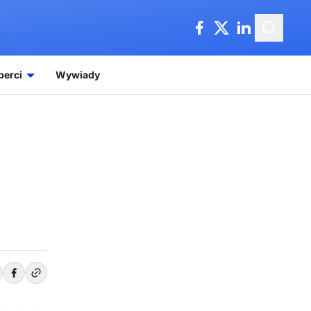
perci
Wywiady