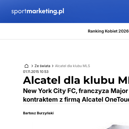
Przejdź do treści
Ranking Kobiet 2026
Ze świata
Alcatel dla klubu MLS
01.11.2015 10:53
Alcatel dla klubu 
New York City FC, franczyza Major
kontraktem z firmą Alcatel OneTou
Bartosz Burzyński