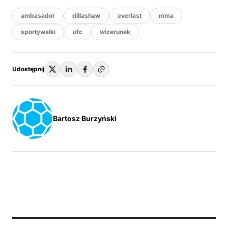
ambasador
dillashaw
everlast
mma
sportywalki
ufc
wizerunek
Udostępnij
Bartosz Burzyński