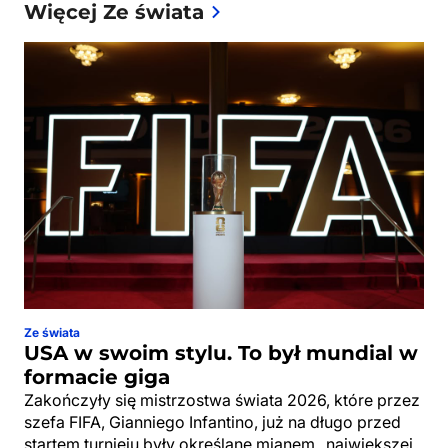
Więcej Ze świata
Ze świata
USA w swoim stylu. To był mundial w
formacie giga
Zakończyły się mistrzostwa świata 2026, które przez
szefa FIFA, Gianniego Infantino, już na długo przed
startem turnieju były określane mianem „największej