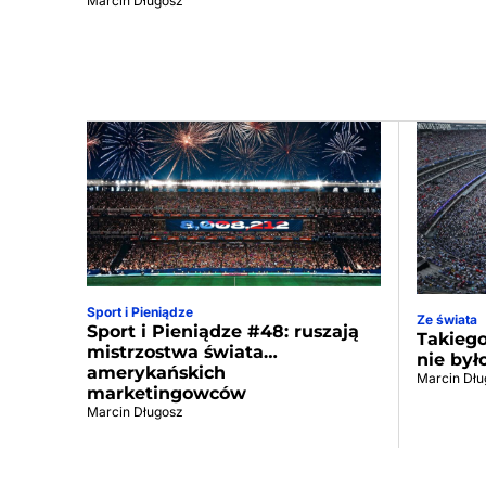
Marcin Długosz
Sport i Pieniądze
Ze świata
Sport i Pieniądze #48: ruszają
Takiego
mistrzostwa świata…
nie był
amerykańskich
Marcin Dłu
marketingowców
Marcin Długosz