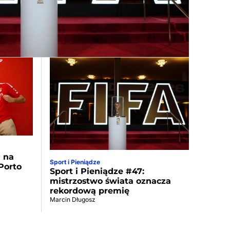
a na
Sport i Pieniądze
Porto
Sport i Pieniądze #47:
mistrzostwo świata oznacza
rekordową premię
Marcin Długosz