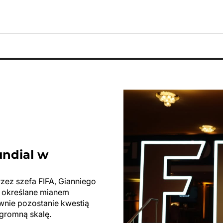
undial w
rzez szefa FIFA, Gianniego
ły określane mianem
ewnie pozostanie kwestią
ogromną skalę.