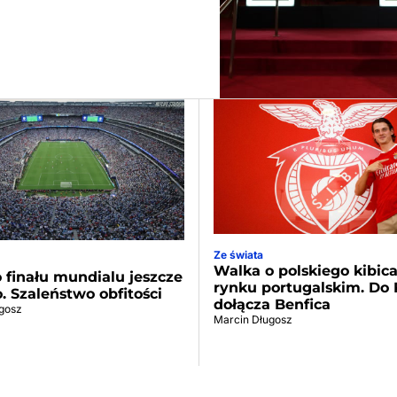
Ze świata
Walka o polskiego kibic
 finału mundialu jeszcze
rynku portugalskim. Do 
o. Szaleństwo obfitości
dołącza Benfica
gosz
Marcin Długosz