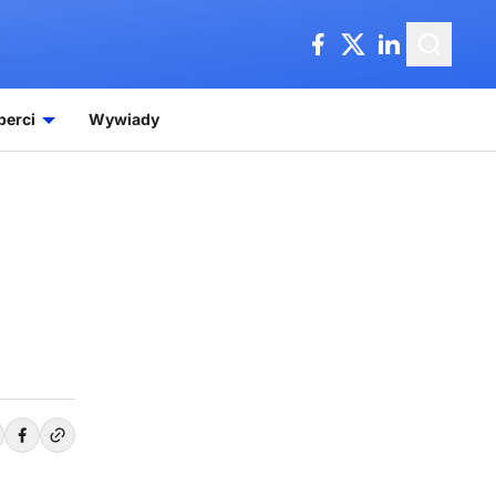
perci
Wywiady