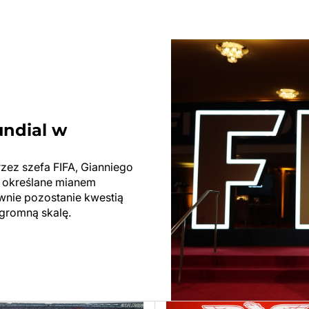
undial w
rzez szefa FIFA, Gianniego
ły określane mianem
ewnie pozostanie kwestią
ogromną skalę.