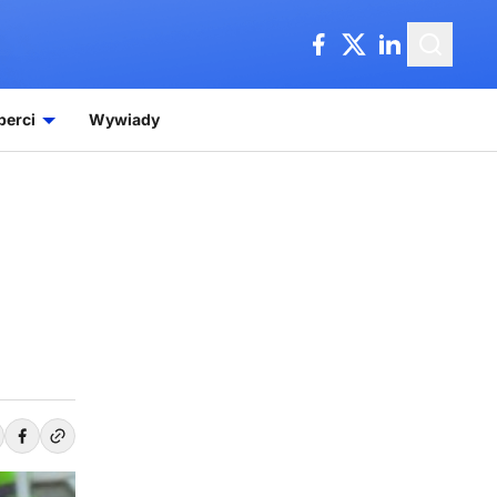
perci
Wywiady