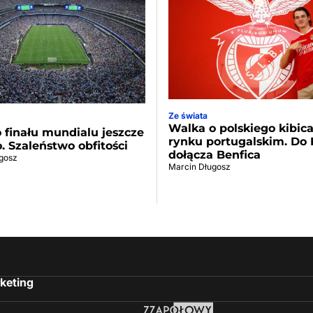
Ze świata
Walka o polskiego kibic
 finału mundialu jeszcze
rynku portugalskim. Do 
o. Szaleństwo obfitości
dołącza Benfica
gosz
Marcin Długosz
keting