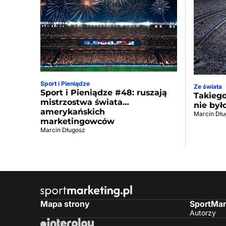
Sport i Pieniądze
Ze świata
Sport i Pieniądze #48: ruszają
Takiego
mistrzostwa świata…
nie był
amerykańskich
Marcin Dłu
marketingowców
Marcin Długosz
Mapa strony
SportMar
Autorzy