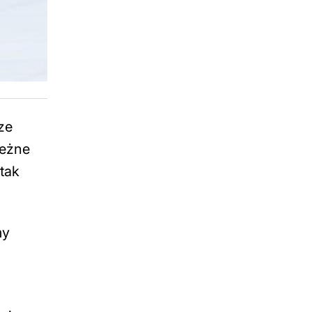
ze
leżne
tak
my