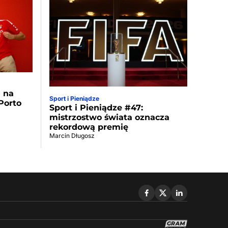
a na
Sport i Pieniądze
Porto
Sport i Pieniądze #47:
mistrzostwo świata oznacza
rekordową premię
Marcin Długosz