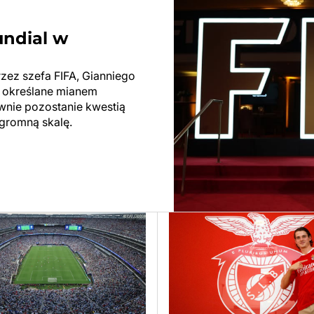
undial w
rzez szefa FIFA, Gianniego
ły określane mianem
ewnie pozostanie kwestią
ogromną skalę.