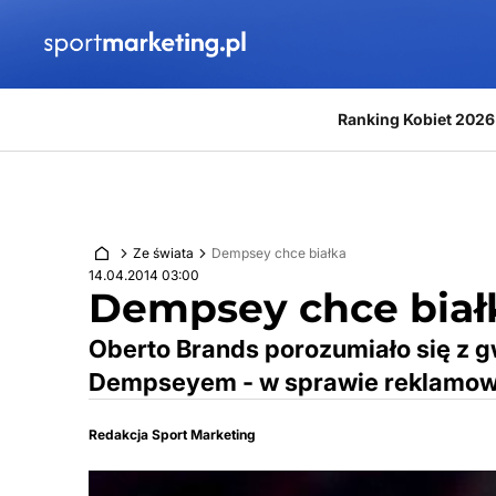
Przejdź do treści
Ranking Kobiet 2026
Ze świata
Dempsey chce białka
14.04.2014 03:00
Dempsey chce biał
Oberto Brands porozumiało się z g
Dempseyem - w sprawie reklamowa
Redakcja Sport Marketing