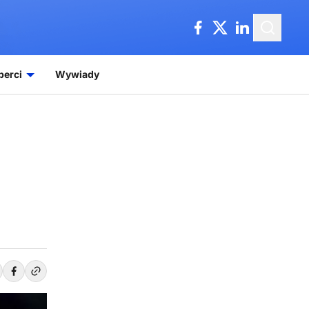
perci
Wywiady