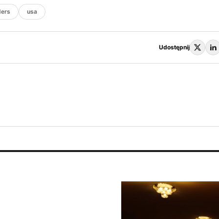
ders
usa
Udostępnij