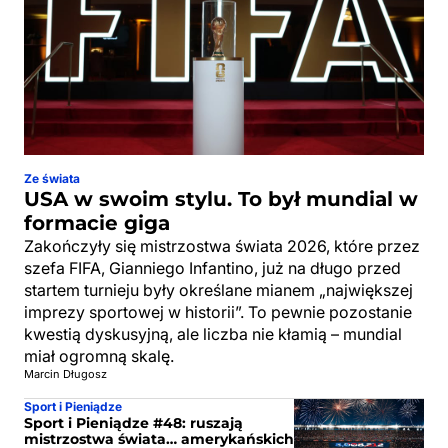
Ze świata
USA w swoim stylu. To był mundial w
formacie giga
Zakończyły się mistrzostwa świata 2026, które przez
szefa FIFA, Gianniego Infantino, już na długo przed
startem turnieju były określane mianem „największej
imprezy sportowej w historii”. To pewnie pozostanie
kwestią dyskusyjną, ale liczba nie kłamią – mundial
miał ogromną skalę.
Marcin Długosz
Sport i Pieniądze
Sport i Pieniądze #48: ruszają
mistrzostwa świata… amerykańskich