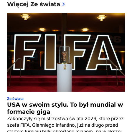
Więcej Ze świata
Ze świata
USA w swoim stylu. To był mundial w
formacie giga
Zakończyły się mistrzostwa świata 2026, które przez
szefa FIFA, Gianniego Infantino, już na długo przed
startem turnieju były określane mianem „największej