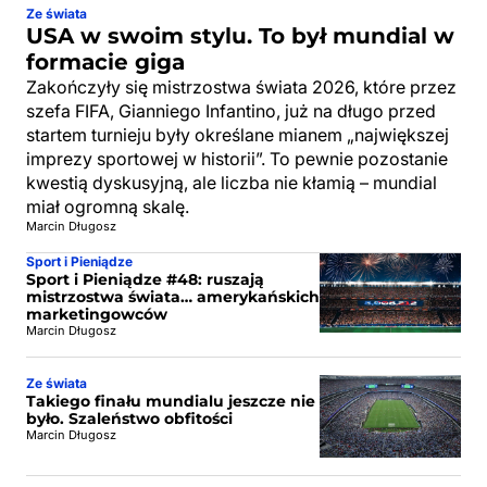
Ze świata
USA w swoim stylu. To był mundial w
formacie giga
Zakończyły się mistrzostwa świata 2026, które przez
szefa FIFA, Gianniego Infantino, już na długo przed
startem turnieju były określane mianem „największej
imprezy sportowej w historii”. To pewnie pozostanie
kwestią dyskusyjną, ale liczba nie kłamią – mundial
miał ogromną skalę.
Marcin Długosz
Sport i Pieniądze
Sport i Pieniądze #48: ruszają
mistrzostwa świata… amerykańskich
marketingowców
Marcin Długosz
Ze świata
Takiego finału mundialu jeszcze nie
było. Szaleństwo obfitości
Marcin Długosz