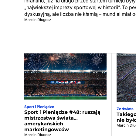
Infantino, już na długo przed startem turnieju by
„największej imprezy sportowej w historii”. To p
dyskusyjną, ale liczba nie kłamią – mundial miał 
Marcin Długosz
Sport i Pieniądze
Ze świata
Sport i Pieniądze #48: ruszają
Takiego
mistrzostwa świata…
nie był
amerykańskich
Marcin Dłu
marketingowców
Marcin Długosz