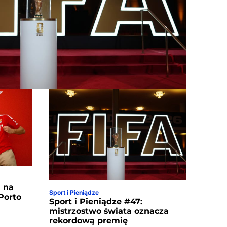
a na
Sport i Pieniądze
Porto
Sport i Pieniądze #47:
mistrzostwo świata oznacza
rekordową premię