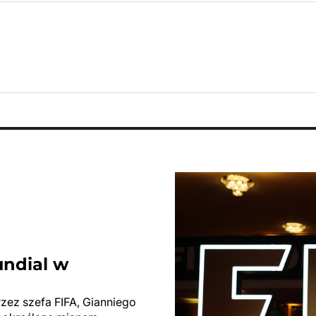
undial w
rzez szefa FIFA, Gianniego