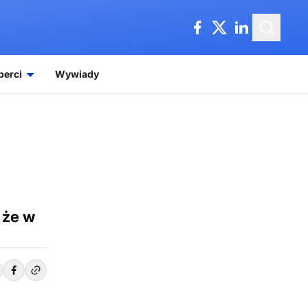
perci
Wywiady
 że w