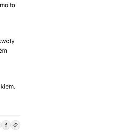
imo to
 kwoty
iem
okiem.