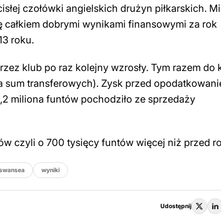
słej czołówki angielskich drużyn piłkarskich. M
ę całkiem dobrymi wynikami finansowymi za rok
13 roku.
rzez klub po raz kolejny wzrosły. Tym razem do
era sum transferowych). Zysk przed opodatkowan
2,2 miliona funtów pochodziło ze sprzedaży
tów czyli o 700 tysięcy funtów więcej niż przed r
swansea
wyniki
Udostępnij