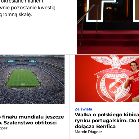
ły określane mianem
ewnie pozostanie kwestią
ogromną skalę.
Ze świata
Walka o polskiego kibic
 finału mundialu jeszcze
rynku portugalskim. Do 
o. Szaleństwo obfitości
dołącza Benfica
gosz
Marcin Długosz