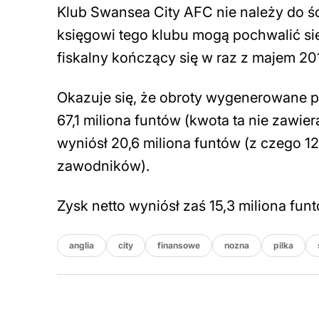
Klub Swansea City AFC nie należy do ści
księgowi tego klubu mogą pochwalić si
fiskalny kończący się w raz z majem 20
Okazuje się, że obroty wygenerowane p
67,1 miliona funtów (kwota ta nie zawi
wyniósł 20,6 miliona funtów (z czego 1
zawodników).
Zysk netto wyniósł zaś 15,3 miliona fun
anglia
city
finansowe
nozna
pilka