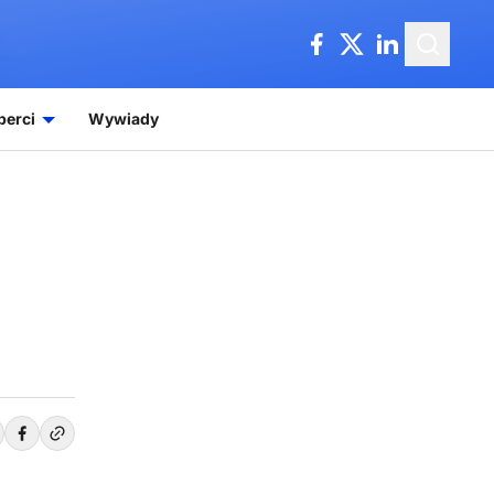
perci
Wywiady