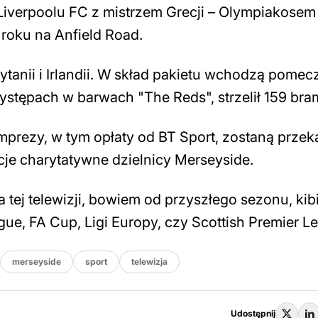
Liverpoolu FC z mistrzem Grecji – Olympiakosem
 roku na Anfield Road.
rytanii i Irlandii. W skład pakietu wchodzą pome
stępach w barwach "The Reds", strzelił 159 bra
mprezy, w tym opłaty od BT Sport, zostaną prze
acje charytatywne dzielnicy Merseyside.
tej telewizji, bowiem od przyszłego sezonu, kib
ue, FA Cup, Ligi Europy, czy Scottish Premier L
merseyside
sport
telewizja
Udostępnij