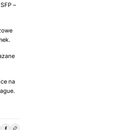
 SFP –
czowe
mek.
kazane
ice na
eague.