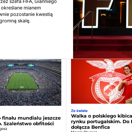
rzez szefa FIFA, Gianniego
ły określane mianem
ewnie pozostanie kwestią
ogromną skalę.
Ze świata
Walka o polskiego kibic
 finału mundialu jeszcze
rynku portugalskim. Do 
o. Szaleństwo obfitości
dołącza Benfica
gosz