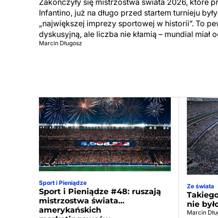
Zakończyły się mistrzostwa świata 2026, które p
Infantino, już na długo przed startem turnieju by
„największej imprezy sportowej w historii”. To p
dyskusyjną, ale liczba nie kłamią – mundial miał 
Marcin Długosz
Sport i Pieniądze
Ze świata
Sport i Pieniądze #48: ruszają
Takiego
mistrzostwa świata…
nie był
amerykańskich
Marcin Dłu