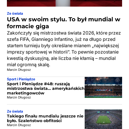
Ze świata
USA w swoim stylu. To był mundial w
formacie giga
Zakończyły się mistrzostwa świata 2026, które przez
szefa FIFA, Gianniego Infantino, już na długo przed
startem turnieju były określane mianem „największej
imprezy sportowej w historii”. To pewnie pozostanie
kwestią dyskusyjną, ale liczba nie kłamią – mundial
miał ogromną skalę.
Marcin Długosz
Sport i Pieniądze
Sport i Pieniądze #48: ruszają
mistrzostwa świata… amerykańskich
marketingowców
Marcin Długosz
Ze świata
Takiego finału mundialu jeszcze nie
było. Szaleństwo obfitości
Marcin Długosz