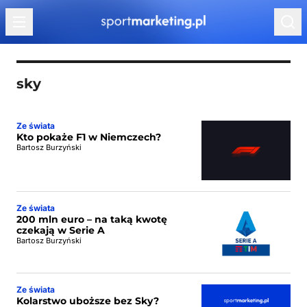
Przejdź do treści
sky
Ze świata
Kto pokaże F1 w Niemczech?
Bartosz Burzyński
Ze świata
200 mln euro – na taką kwotę
czekają w Serie A
Bartosz Burzyński
Ze świata
Kolarstwo uboższe bez Sky?