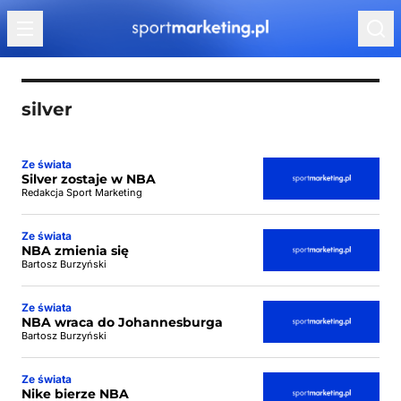
Przejdź do treści
silver
Ze świata
Silver zostaje w NBA
Redakcja Sport Marketing
Ze świata
NBA zmienia się
Bartosz Burzyński
Ze świata
NBA wraca do Johannesburga
Bartosz Burzyński
Ze świata
Nike bierze NBA