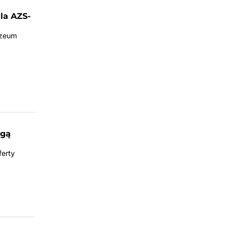
la AZS-
uzeum
Igą
ferty