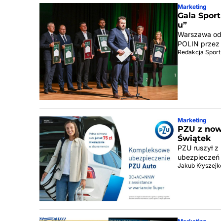
Marketing
Gala Sport
u”
Warszawa od
POLIN przez 
Redakcja Sport
Marketing
PZU z now
Świątek
PZU ruszył z
ubezpieczeń 
Jakub Kłyszejk