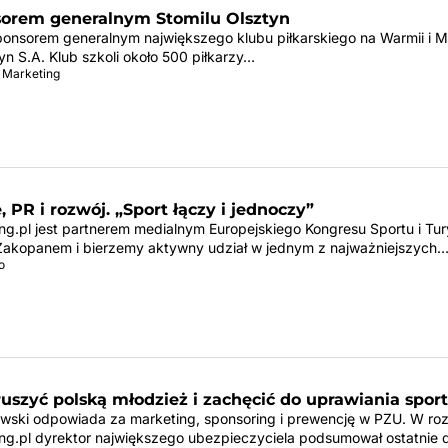
orem generalnym Stomilu Olsztyn
ponsorem generalnym największego klubu piłkarskiego na Warmii i 
yn S.A. Klub szkoli około 500 piłkarzy…
 Marketing
, PR i rozwój. „Sport łączy i jednoczy”
ng.pl jest partnerem medialnym Europejskiego Kongresu Sportu i Tur
akopanem i bierzemy aktywny udział w jednym z najważniejszych
o
uszyć polską młodzież i zachęcić do uprawiania spor
wski odpowiada za marketing, sponsoring i prewencję w PZU. W ro
ng.pl dyrektor największego ubezpieczyciela podsumował ostatnie 