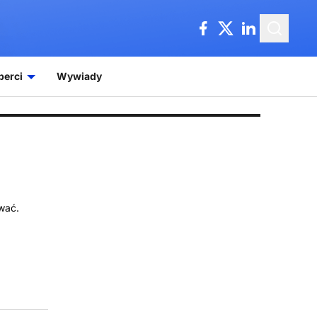
perci
Wywiady
wać.