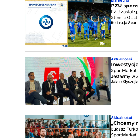
Marketing
PZU spons
PZU został s
Stomilu Olszt
Redakcja Sport
Aktualności
Inwestycje
SportMarketi
Jesteśmy w Z
Jakub Kłyszejk
Aktualności
„Chcemy r
Łukasz Turko
SportMarketi