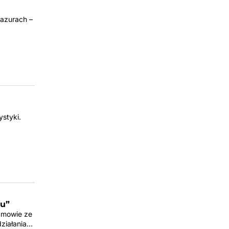
Mazurach –
ystyki.
…
tu”
zmowie ze
działania…