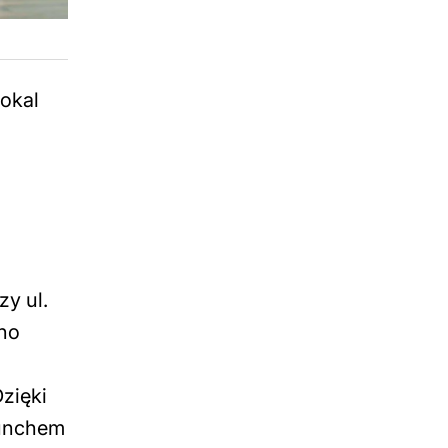
Lokal
zy ul.
wno
zięki
lunchem