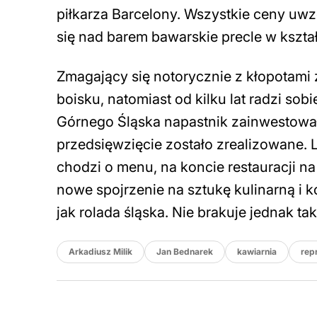
piłkarza Barcelony. Wszystkie ceny uwzg
się nad barem bawarskie precle w kształ
Zmagający się notorycznie z kłopotam
boisku, natomiast od kilku lat radzi so
Górnego Śląska napastnik zainwestował w
przedsięwzięcie zostało zrealizowane. Lo
chodzi o menu, na koncie restauracji n
nowe spojrzenie na sztukę kulinarną i k
jak rolada śląska. Nie brakuje jednak 
Arkadiusz Milik
Jan Bednarek
kawiarnia
rep