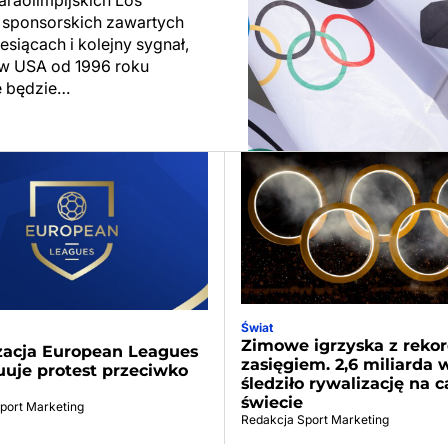
araolimpijskich Los
 sponsorskich zawartych
siącach i kolejny sygnał,
 w USA od 1996 roku
e będzie…
Świat
Zimowe igrzyska z rek
zacja European Leagues
zasięgiem. 2,6 miliarda
uje protest przeciwko
śledziło rywalizację na 
świecie
port Marketing
Redakcja Sport Marketing