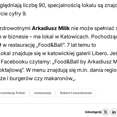
lędniają liczbę 90, specjalnością lokalu są znaj
cie cyfry 9.
i zdrowotnymi
Arkadiusz Milik
nie może spełniać 
bie w biznesie – ma lokal w Katowicach. Pochodzą
 restaurację „Food&Ball”. 7 lat temu to
kal znajduje się w katowickiej galerii Libero. Jeś
a Facebooku czytamy: „
Food&Ball by Arkadiusz Mi
oktajlową”. W menu znajdują się m.in. dania regio
także i burgerów czy makaronów
„.
rezentacja Polski
restauracja
Robert Lewandowski
Udostępnij