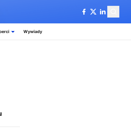
perci
Wywiady
u