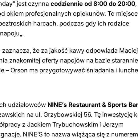
nday” jest czynna
codziennie od 8:00 do 20:00
,
d okiem profesjonalnych opiekunów. To miejsce
eztroskich harcach, podczas gdy ich rodzice
 napoju
„.
o zaznacza, że za jakość kawy odpowiada Maciej
nia znakomitej oferty napojów na bazie starannie
nie – Orson ma przygotowywać śniadania i lunche
zech udziałowców
NINE’s Restaurant & Sports Ba
wskich na ul. Grzybowskiej 56. Tę inwestycję k
spółpracy z Jackiem Trybuchowskim i Jerzym
ygnacje. NINE’S to nazwa wiążąca się z numerem