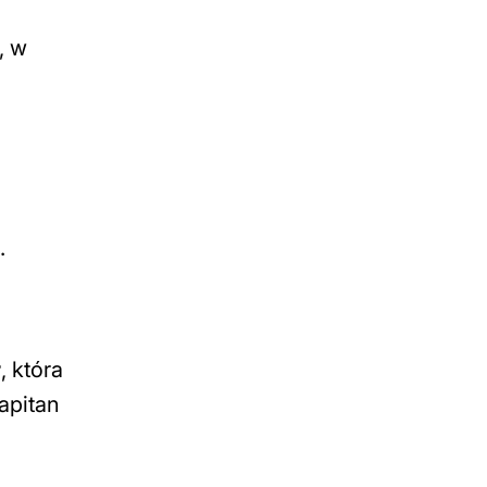
, w
.
r
, która
apitan