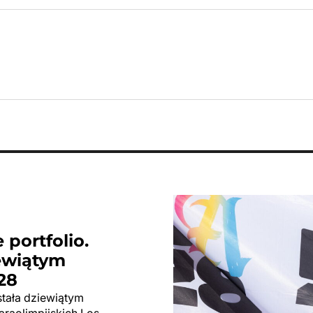
 portfolio.
ewiątym
28
tała dziewiątym