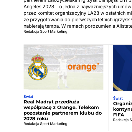
partnerem założycielskim igrzysk olimpijskich i p
Angeles 2028. To jedna z najważniejszych umów
przez komitet organizacyjny LA28 w ostatnich mie
że przygotowania do pierwszych letnich igrzysk
nabierają tempa. W ramach porozumienia Allstat
Redakcja Sport Marketing
Świat
Świat
Real Madryt przedłuża
Organi
współpracę z Orange. Telekom
kontynu
pozostanie partnerem klubu do
FIFA
2028 roku
Redakcja S
Redakcja Sport Marketing