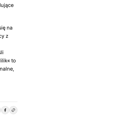
dujące
się na
cy z
li
lik« to
nalne,