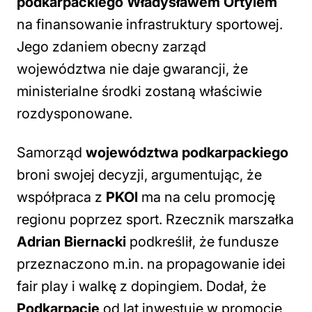
podkarpackiego
Władysławem Ortylem
na finansowanie infrastruktury sportowej.
Jego zdaniem obecny zarząd
województwa nie daje gwarancji, że
ministerialne środki zostaną właściwie
rozdysponowane.
Samorząd
województwa podkarpackiego
broni swojej decyzji, argumentując, że
współpraca z
PKOl
ma na celu promocję
regionu poprzez sport. Rzecznik marszałka
Adrian Biernacki
podkreślił, że fundusze
przeznaczono m.in. na propagowanie idei
fair play i walkę z dopingiem. Dodał, że
Podkarpacie
od lat inwestuje w promocję