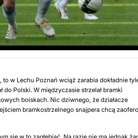
 to w Lechu Poznań wciąż zarabia dokładnie tyle,
 do Polski. W międzyczasie strzelał bramki
gowych boiskach. Nic dziwnego, że działacze
dejściem bramkostrzelnego snajpera chcą zaofe
bym się w to zagłębiać. Na razie nie ma jednak ż