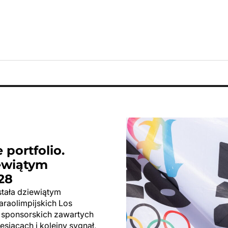
 portfolio.
ewiątym
28
tała dziewiątym
araolimpijskich Los
 sponsorskich zawartych
siącach i kolejny sygnał,