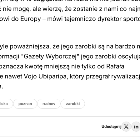
 nie mogę, ale wierzę, że zostanie z nami co naj
owi do Europy – mówi tajemniczo dyrektor spor
 tyle poważniejsza, że jego zarobki są na bardzo
formacji "Gazety Wyborczej" jego zarobki oscyluj
 oznacza kwotę mniejszą nie tylko od Rafała
 nawet Vojo Ubiparipa, który przegrał rywalizacj
a.
lska
poznan
rudnev
zarobki
Udostępnij