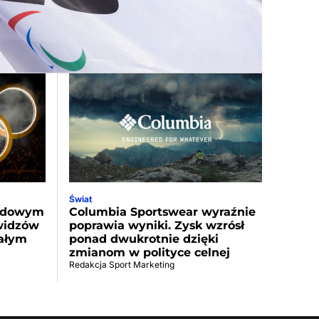
Świat
ordowym
Columbia Sportswear wyraźnie
 widzów
poprawia wyniki. Zysk wzrósł
całym
ponad dwukrotnie dzięki
zmianom w polityce celnej
Redakcja Sport Marketing