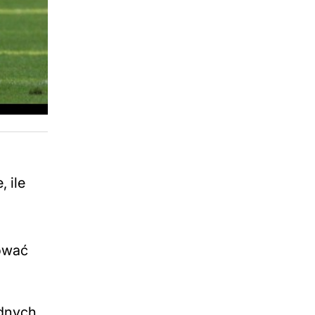
 ile
rować
adnych