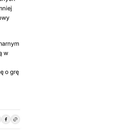
mniej
towy
 marnym
ą w
ę o grę