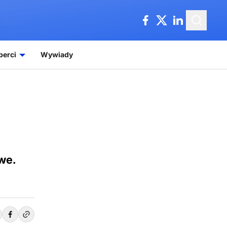
perci
Wywiady
we.