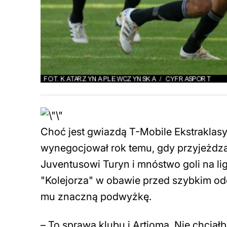
Choć jest gwiazdą T-Mobile Ekstraklasy,
wynegocjował rok temu, gdy przyjeżdzał
Juventusowi Turyn i mnóstwo goli na li
"Kolejorza" w obawie przed szybkim o
mu znaczną podwyżkę.
– To sprawa klubu i Artjoma. Nie chciał