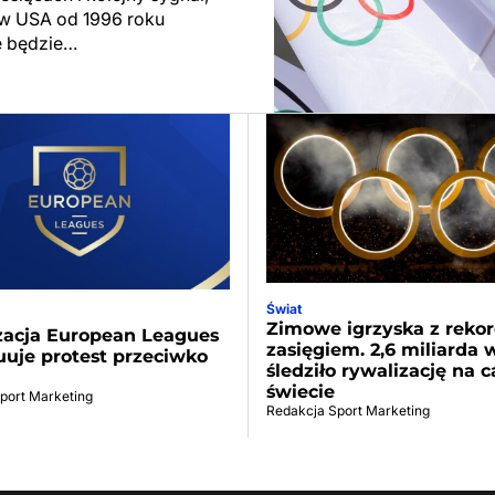
 w USA od 1996 roku
e będzie…
Świat
Zimowe igrzyska z rek
zacja European Leagues
zasięgiem. 2,6 miliarda
uje protest przeciwko
śledziło rywalizację na 
świecie
port Marketing
Redakcja Sport Marketing