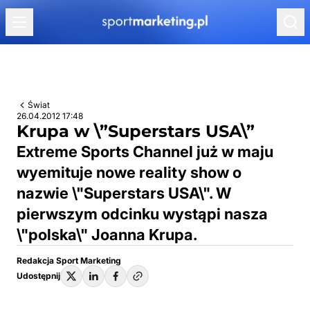
Przejdź do treści
Świat
26.04.2012 17:48
Krupa w \”Superstars USA\”
Extreme Sports Channel już w maju
wyemituje nowe reality show o
nazwie \"Superstars USA\". W
pierwszym odcinku wystąpi nasza
\"polska\" Joanna Krupa.
Redakcja Sport Marketing
Udostępnij