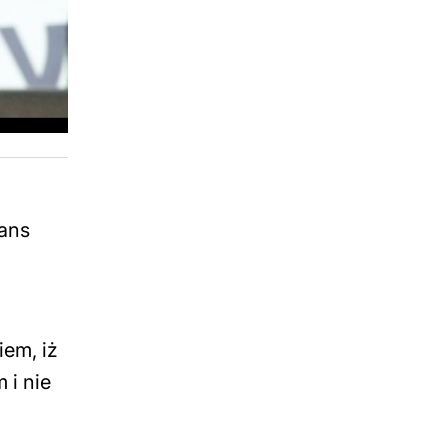
ans
iem, iż
 i nie