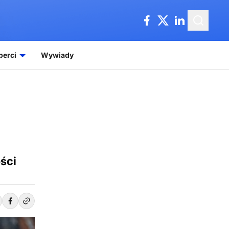
perci
Wywiady
ści