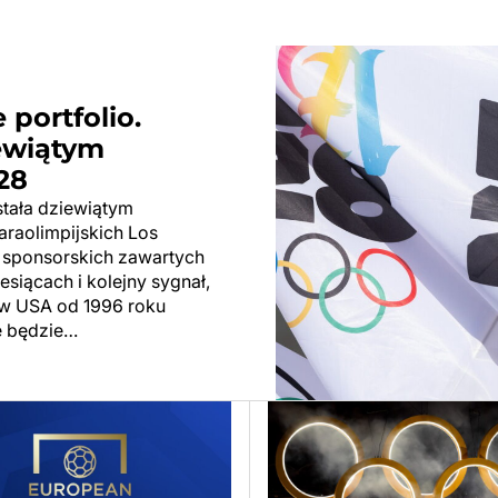
 portfolio.
ewiątym
28
tała dziewiątym
araolimpijskich Los
 sponsorskich zawartych
siącach i kolejny sygnał,
 w USA od 1996 roku
e będzie…