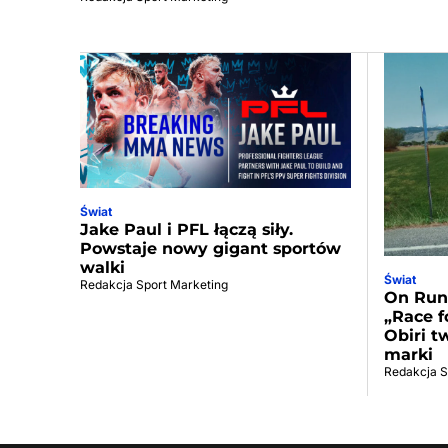
Świat
Jake Paul i PFL łączą siły.
Powstaje nowy gigant sportów
walki
Świat
Redakcja Sport Marketing
On Run
„Race f
Obiri t
marki
Redakcja S