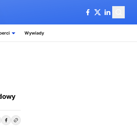
perci
Wywiady
udowy