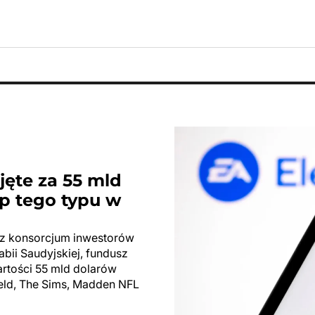
ejęte za 55 mld
p tego typu w
zez konsorcjum inwestorów
abii Saudyjskiej, fundusz
wartości 55 mld dolarów
field, The Sims, Madden NFL