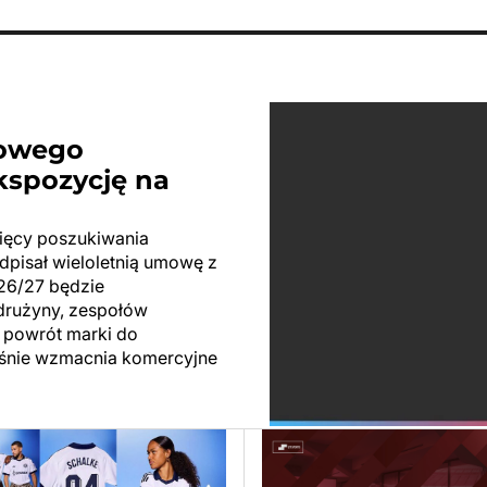
nowego
kspozycję na
sięcy poszukiwania
pisał wieloletnią umowę z
26/27 będzie
drużyny, zespołów
 powrót marki do
eśnie wzmacnia komercyjne