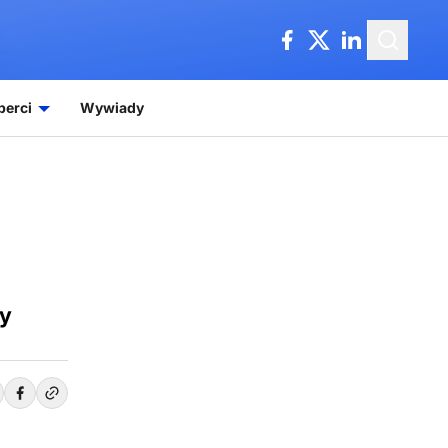
perci
Wywiady
ry