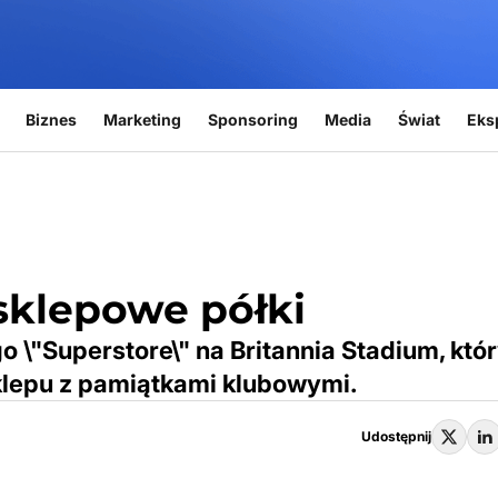
Biznes
Marketing
Sponsoring
Media
Świat
Eks
 sklepowe półki
o \"Superstore\" na Britannia Stadium, któ
sklepu z pamiątkami klubowymi.
Udostępnij