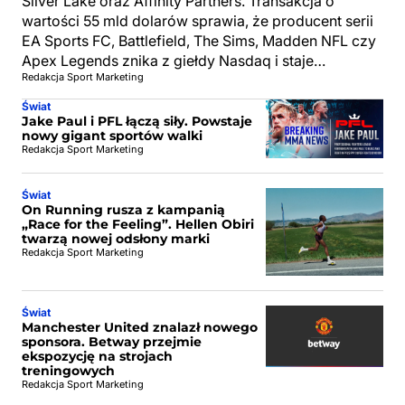
Silver Lake oraz Affinity Partners. Transakcja o
wartości 55 mld dolarów sprawia, że producent serii
EA Sports FC, Battlefield, The Sims, Madden NFL czy
Apex Legends znika z giełdy Nasdaq i staje…
Redakcja Sport Marketing
Świat
Jake Paul i PFL łączą siły. Powstaje
nowy gigant sportów walki
Redakcja Sport Marketing
Świat
On Running rusza z kampanią
„Race for the Feeling”. Hellen Obiri
twarzą nowej odsłony marki
Redakcja Sport Marketing
Świat
Manchester United znalazł nowego
sponsora. Betway przejmie
ekspozycję na strojach
treningowych
Redakcja Sport Marketing