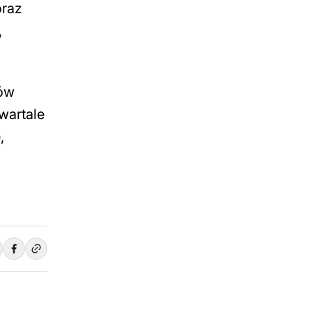
oraz
,
tów
wartale
,