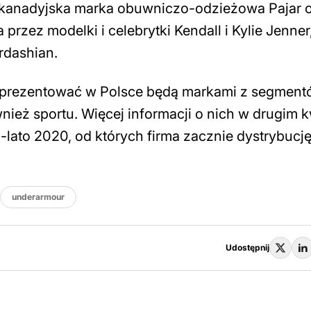
fi kanadyjska marka obuwniczo-odzieżowa Pajar 
zez modelki i celebrytki Kendall i Kylie Jenner
ardashian.
eprezentować w Polsce będą markami z segmen
ież sportu. Więcej informacji o nich w drugim k
a-lato 2020, od których firma zacznie dystrybucję
underarmour
Udostępnij