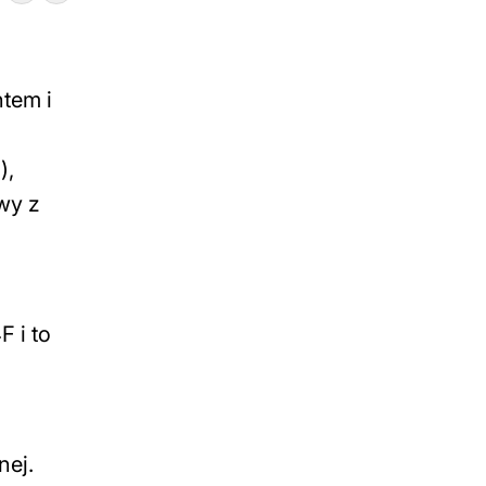
tem i
),
wy z
 i to
nej.