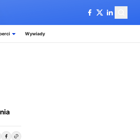
perci
Wywiady
nia