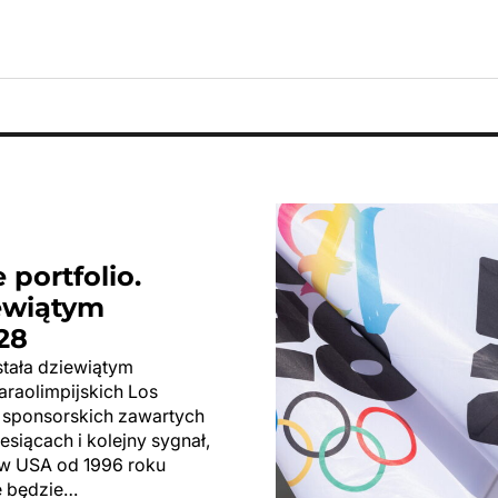
 portfolio.
ewiątym
28
tała dziewiątym
araolimpijskich Los
 sponsorskich zawartych
siącach i kolejny sygnał,
 w USA od 1996 roku
e będzie…