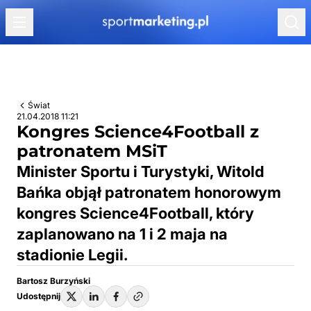
Przejdź do treści
Świat
21.04.2018 11:21
Kongres Science4Football z
patronatem MSiT
Minister Sportu i Turystyki, Witold
Bańka objął patronatem honorowym
kongres Science4Football, który
zaplanowano na 1 i 2 maja na
stadionie Legii.
Bartosz Burzyński
Udostępnij