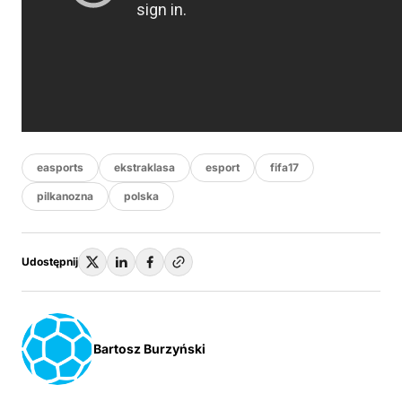
easports
ekstraklasa
esport
fifa17
pilkanozna
polska
Udostępnij
Bartosz Burzyński