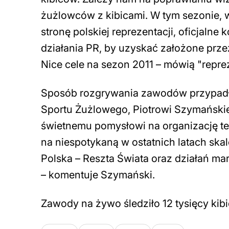
żużlowców z kibicami. W tym sezonie, w
stronę polskiej reprezentacji, oficjal
działania PR, by uzyskać założone prze
Nice cele na sezon 2011 – mówią "reprez
Sposób rozgrywania zawodów przypadł
Sportu Żużlowego, Piotrowi Szymańskie
świetnemu pomysłowi na organizację t
na niespotykaną w ostatnich latach sk
Polska – Reszta Świata oraz działań m
– komentuje Szymański.
Zawody na żywo śledziło 12 tysięcy kib