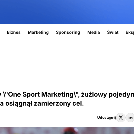
Biznes
Marketing
Sponsoring
Media
Świat
Eks
 \"One Sport Marketing\", żużlowy pojedy
ta osiągnął zamierzony cel.
Udostępnij