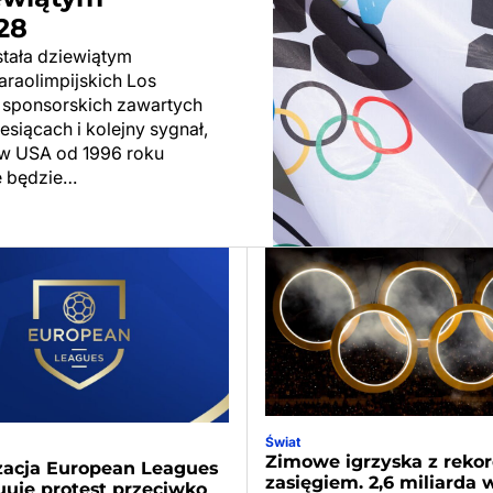
28
tała dziewiątym
araolimpijskich Los
 sponsorskich zawartych
siącach i kolejny sygnał,
 w USA od 1996 roku
e będzie…
Świat
Zimowe igrzyska z rek
zacja European Leagues
zasięgiem. 2,6 miliarda
uje protest przeciwko