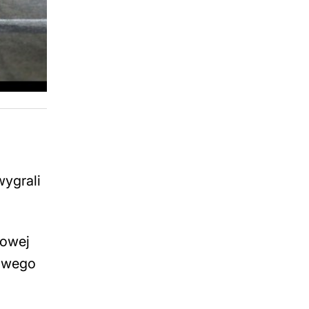
wygrali
lowej
nowego