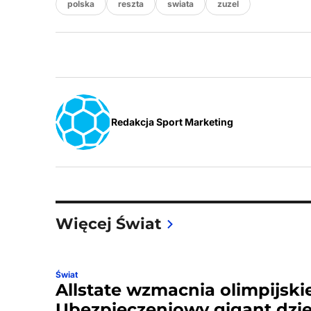
polska
reszta
swiata
zuzel
Redakcja Sport Marketing
Więcej Świat
Świat
Allstate wzmacnia olimpijskie
Ubezpieczeniowy gigant dzi