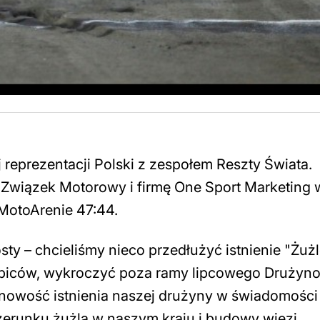
reprezentacji Polski z zespołem Reszty Świata.
Związek Motorowy i firmę One Sport Marketing 
 MotoArenie 47:44.
sty – chcieliśmy nieco przedłużyć istnienie "Żuż
kibiców, wykroczyć poza ramy lipcowego Druży
nowość istnienia naszej drużyny w świadomości
zerunku żużla w naszym kraju i budowy więzi