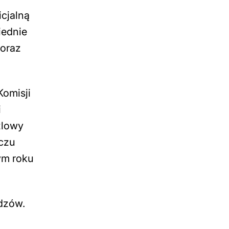
icjalną
iednie
 oraz
omisji
i
żlowy
eczu
ym roku
idzów.