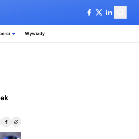
perci
Wywiady
nek