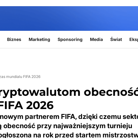
Biznes
Marketing
Sponsoring
Media
Świat
Eks
as mundialu FIFA 2026
ryptowalutom obecnoś
FIFA 2026
 nowym partnerem FIFA, dzięki czemu sekt
 obecność przy najważniejszym turnieju
ogłoszona na rok przed startem mistrzost