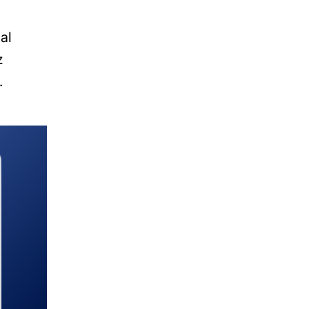
al
z
.