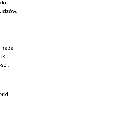
ki i
widzów.
 nadal
rki.
ści,
orld