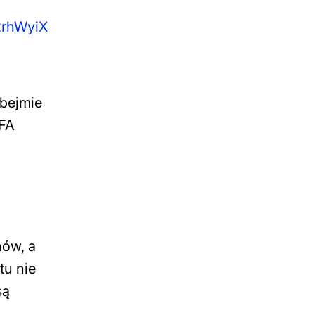
2rhWyiX
obejmie
IFA
ów, a
tu nie
są