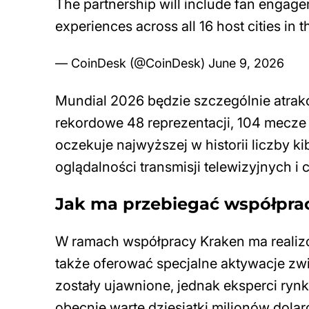
The partnership will include fan engage
experiences across all 16 host cities in
— CoinDesk (@CoinDesk)
June 9, 2026
Mundial 2026 będzie szczególnie atrak
rekordowe 48 reprezentacji, 104 mecze 
oczekuje najwyższej w historii liczby 
oglądalności transmisji telewizyjnych i
Jak ma przebiegać współpra
W ramach współpracy Kraken ma realiz
także oferować specjalne aktywacje zwi
zostały ujawnione, jednak eksperci rynk
obecnie warte dziesiątki milionów dolar