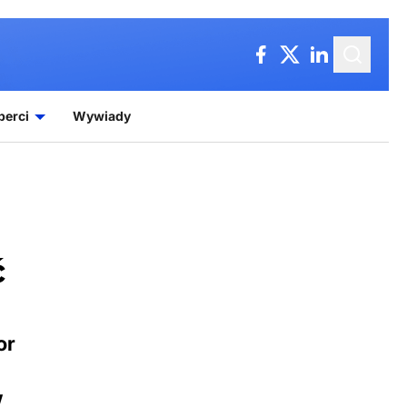
perci
Wywiady
ć
or
w