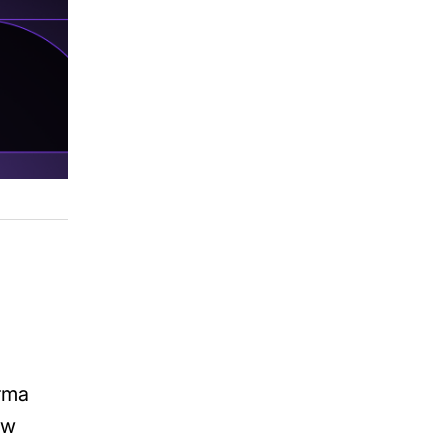
orma
 w