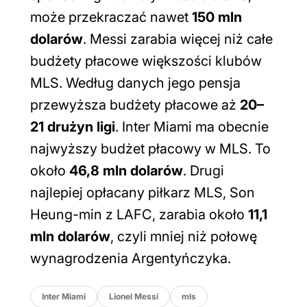
może przekraczać nawet
150 mln
dolarów
. Messi zarabia więcej niż całe
budżety płacowe większości klubów
MLS. Według danych jego pensja
przewyższa budżety płacowe aż
20–
21 drużyn ligi
. Inter Miami ma obecnie
najwyższy budżet płacowy w MLS. To
około
46,8 mln dolarów
. Drugi
najlepiej opłacany piłkarz MLS, Son
Heung-min z LAFC, zarabia około
11,1
mln dolarów
, czyli mniej niż połowę
wynagrodzenia Argentyńczyka.
Inter Miami
Lionel Messi
mls