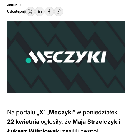
Jakub J
Udostępnij
Na portalu „
X
’ „
Meczyki
” w poniedziałek
22 kwietnia
ogłosiły, że
Maja Strzelczyk
i
Łukasz Wiśniowski
zasilili zespół