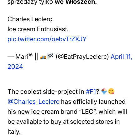
sprzedaży tylko
we Włoszech.
Charles Leclerc.
Ice cream Enthusiast.
pic.twitter.com/oebvTrZXJY
— Mari¹⁶ ||
(@EatPrayLeclerc)
April 11,
2024
The coolest side-project in
#F1
?
@Charles_Leclerc
has officially launched
his new ice cream brand “LEC”, which will
be available to buy at selected stores in
Italy.