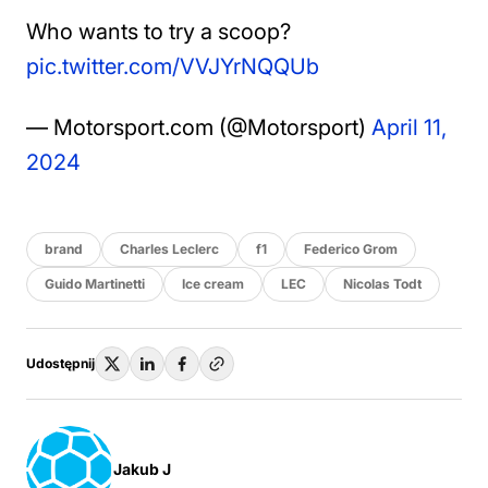
Who wants to try a scoop?
pic.twitter.com/VVJYrNQQUb
— Motorsport.com (@Motorsport)
April 11,
2024
brand
Charles Leclerc
f1
Federico Grom
Guido Martinetti
Ice cream
LEC
Nicolas Todt
Udostępnij
Jakub J