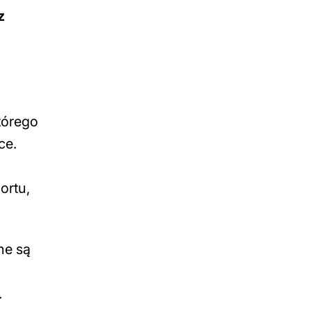
z
tórego
ce.
ortu,
ne są
.