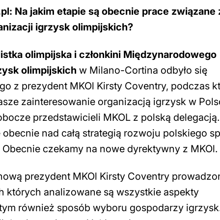
pl:
Na jakim etapie są obecnie prace związane 
nizacji igrzysk olimpijskich?
stka olimpijska i członkini Międzynarodowego
zysk olimpijskich
w Milano-Cortina odbyło się
go z prezydent MKOl Kirsty Coventry, podczas k
nasze zainteresowanie organizacją igrzysk w Pols
robocze przedstawicieli MKOL z polską delegacją.
 obecnie nad całą strategią rozwoju polskiego sp
IO. Obecnie czekamy na nowe dyrektywny z MKOl.
nową prezydent MKOl Kirsty Coventry prowadzo
ach których analizowane są wszystkie aspekty
 tym również sposób wyboru gospodarzy igrzysk