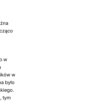
ożna
acząco
ób w
a
ników w
na było
skiego.
, tym