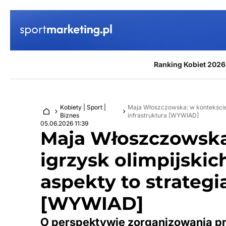
Przejdź do treści
Ranking Kobiet 2026
Kobiety | Sport |
Maja Włoszczowska: w kontekście o
Biznes
infrastruktura [WYWIAD]
05.06.2026 11:39
Maja Włoszczowska:
igrzysk olimpijskic
aspekty to strategia
[WYWIAD]
O perspektywie zorganizowania prz