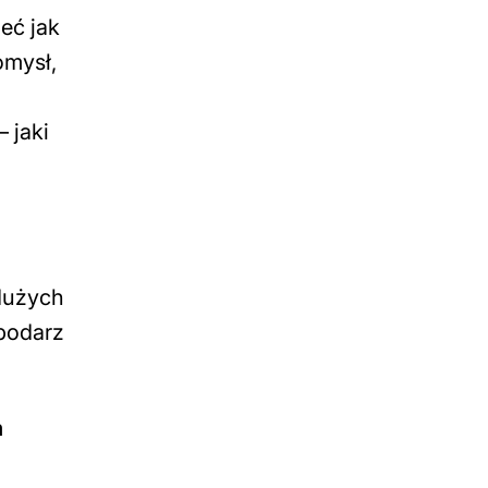
eć jak
omysł,
 jaki
 dużych
podarz
m