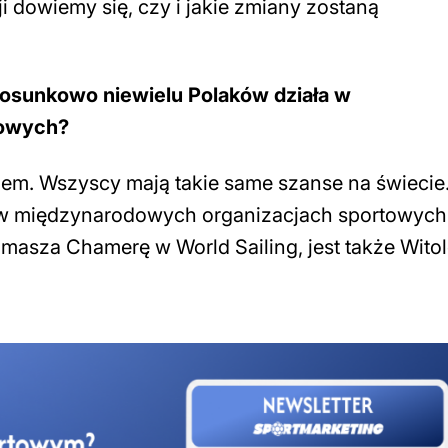
i dowiemy się, czy i jakie zmiany zostaną
stosunkowo niewielu Polaków działa w
towych?
em. Wszyscy mają takie same szanse na świecie
j w międzynarodowych organizacjach sportowyc
omasza Chamerę w World Sailing, jest także Wito