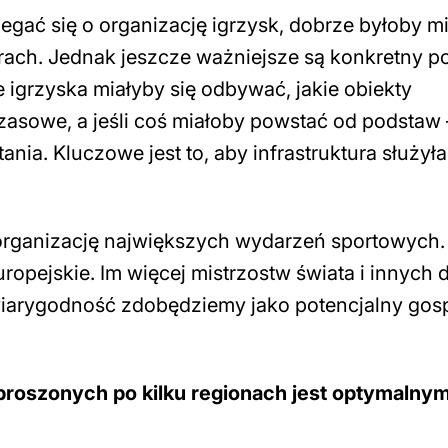
egać się o organizację igrzysk, dobrze byłoby mi
urach. Jednak jeszcze ważniejsze są konkretny p
e igrzyska miałyby się odbywać, jakie obiekty
sowe, a jeśli coś miałoby powstać od podstaw –
nia. Kluczowe jest to, aby infrastruktura służyła
ganizację największych wydarzeń sportowych.
ropejskie. Im więcej mistrzostw świata i innych
wiarygodność zdobędziemy jako potencjalny gos
zproszonych po kilku regionach jest optymalny