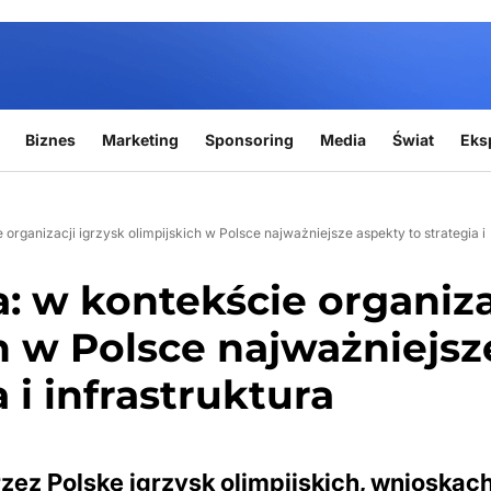
Biznes
Marketing
Sponsoring
Media
Świat
Eks
rganizacji igrzysk olimpijskich w Polsce najważniejsze aspekty to strategia i
 w kontekście organiza
h w Polsce najważniejsz
 i infrastruktura
ez Polskę igrzysk olimpijskich, wnioskac