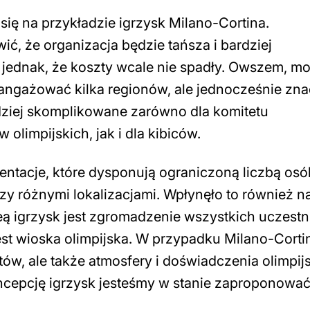
ię na przykładzie igrzysk Milano-Cortina.
ić, że organizacja będzie tańsza i bardziej
jednak, że koszty wcale nie spadły. Owszem, m
zaangażować kilka regionów, ale jednocześnie zn
rdziej skomplikowane zarówno dla komitetu
limpijskich, jak i dla kibiców.
entacje, które dysponują ograniczoną liczbą os
zy różnymi lokalizacjami. Wpłynęło to również n
ą igrzysk jest zgromadzenie wszystkich uczest
st wioska olimpijska. W przypadku Milano-Corti
tów, ale także atmosfery i doświadczenia olimpij
ncepcję igrzysk jesteśmy w stanie zaproponować