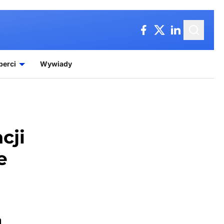
perci
Wywiady
cji
e
h