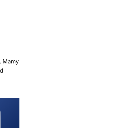
.
h. Mamy
ld