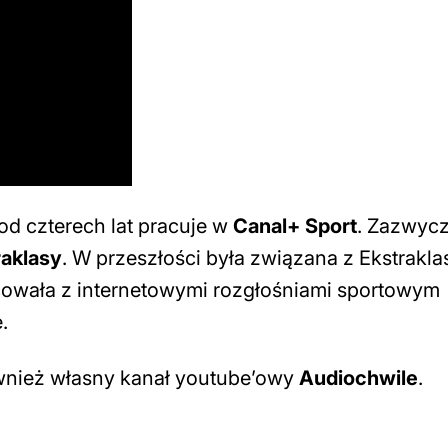
d czterech lat pracuje w
Canal+ Sport
. Zazwycz
aklasy
. W przeszłości była związana z Ekstrakla
cowała z internetowymi rozgłośniami sportowym
.
wnież własny kanał youtube’owy
Audiochwile
.