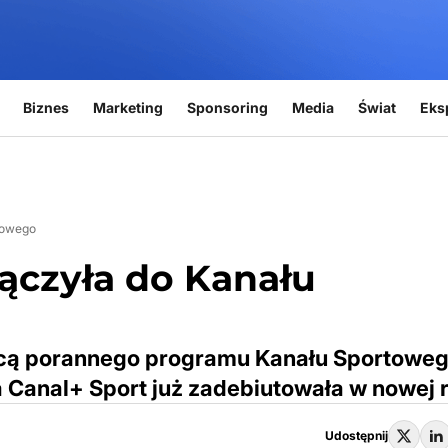
Biznes
Marketing
Sponsoring
Media
Świat
Eks
towego
łączyła do Kanału
cą porannego programu Kanału Sportoweg
 Canal+ Sport już zadebiutowała w nowej ro
Udostępnij