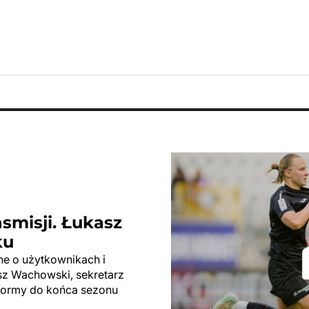
smisji. Łukasz
ku
e o użytkownikach i
sz Wachowski, sekretarz
tformy do końca sezonu