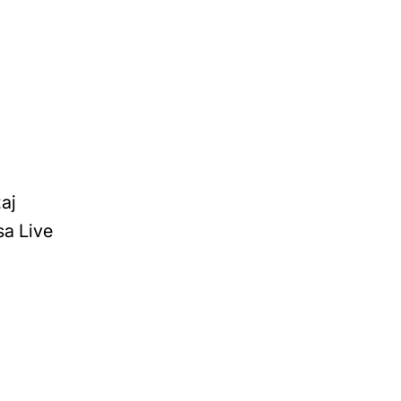
aj
sa Live