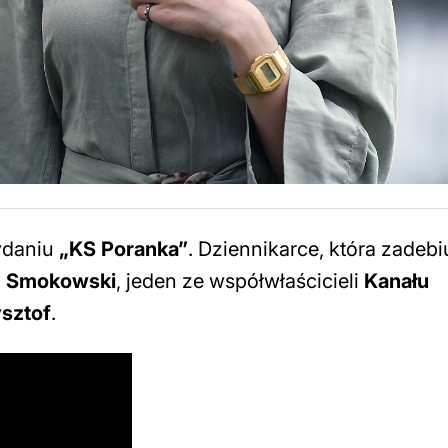
ydaniu
„KS Poranka”
. Dziennikarce, która zadeb
 Smokowski
, jeden ze współwłaścicieli
Kanału
sztof
.