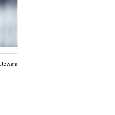
iutowała