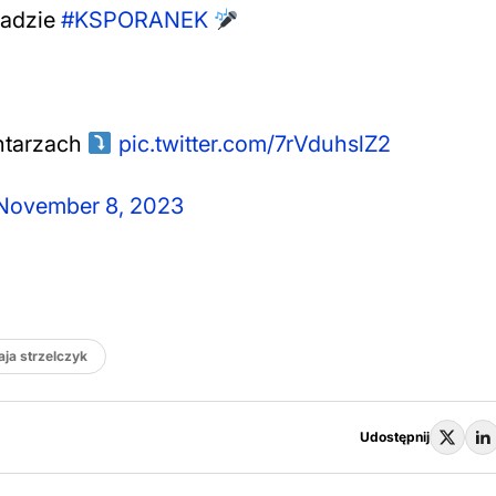
ładzie
#KSPORANEK
ntarzach
pic.twitter.com/7rVduhslZ2
November 8, 2023
ja strzelczyk
Udostępnij