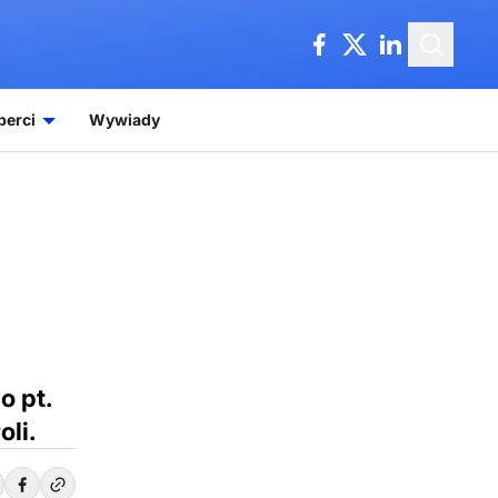
perci
Wywiady
o pt.
li.