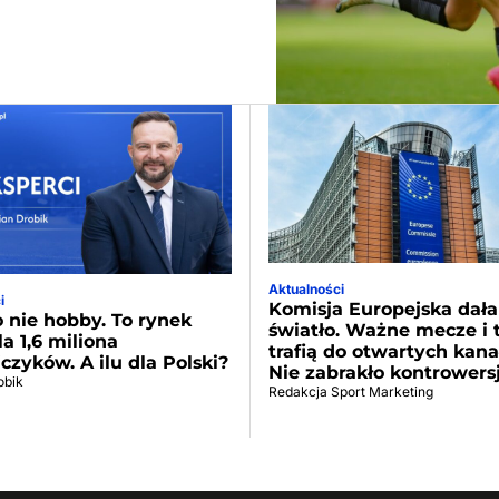
Aktualności
i
Komisja Europejska dała
o nie hobby. To rynek
światło. Ważne mecze i t
la 1,6 miliona
trafią do otwartych kana
czyków. A ilu dla Polski?
Nie zabrakło kontrowers
obik
Redakcja Sport Marketing