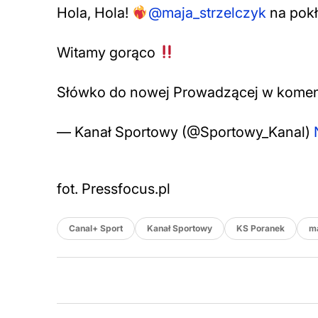
Hola, Hola!
@maja_strzelczyk
na pok
Witamy gorąco
Słówko do nowej Prowadzącej w kome
— Kanał Sportowy (@Sportowy_Kanal)
fot. Pressfocus.pl
Canal+ Sport
Kanał Sportowy
KS Poranek
ma