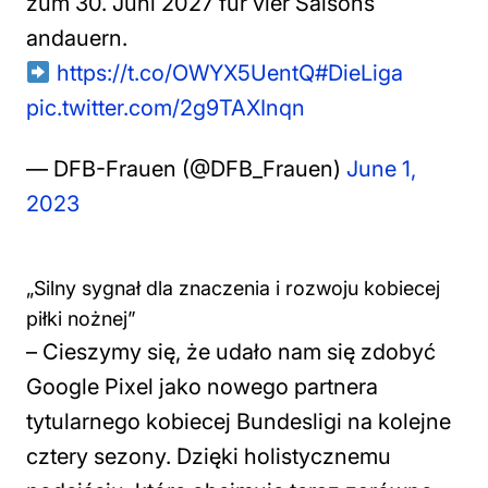
zum 30. Juni 2027 für vier Saisons
andauern.
https://t.co/OWYX5UentQ
#DieLiga
pic.twitter.com/2g9TAXInqn
— DFB-Frauen (@DFB_Frauen)
June 1,
2023
„Silny sygnał dla znaczenia i rozwoju kobiecej
piłki nożnej”
–
Cieszymy się, że udało nam się zdobyć
Google Pixel jako nowego partnera
tytularnego kobiecej Bundesligi na kolejne
cztery sezony.
Dzięki holistycznemu