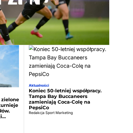
Aktualności
Koniec 50-letniej współpracy.
Tampa Bay Buccaneers
 zielone
zamieniają Coca-Colę na
urnieje
PepsiCo
łów.
Redakcja Sport Marketing
ji…