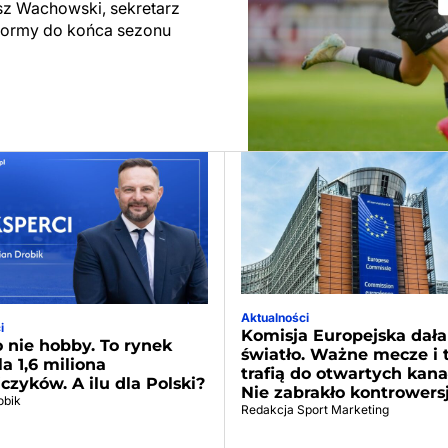
sz Wachowski, sekretarz
tformy do końca sezonu
Aktualności
i
Komisja Europejska dała
o nie hobby. To rynek
światło. Ważne mecze i t
la 1,6 miliona
trafią do otwartych kana
czyków. A ilu dla Polski?
Nie zabrakło kontrowers
obik
Redakcja Sport Marketing