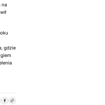
a na
wił
roku
y
, gdzie
ngiem
elenia