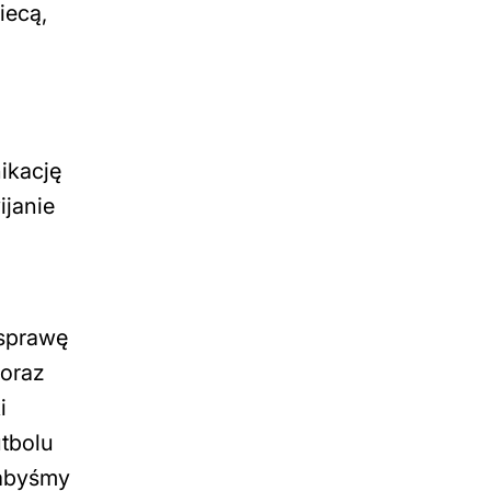
iecą,
ikację
ijanie
 sprawę
 oraz
i
utbolu
 abyśmy