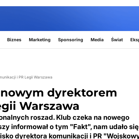
Biznes
Marketing
Sponsoring
Media
Świat
Eks
nikacji i PR Legii Warszawa
i nowym dyrektorem
egii Warszawa
onalnych roszad. Klub czeka na nowego
zy informował o tym "Fakt", nam udało się
wisko dyrektora komunikacji i PR "Wojskow