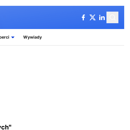
perci
Wywiady
ych"