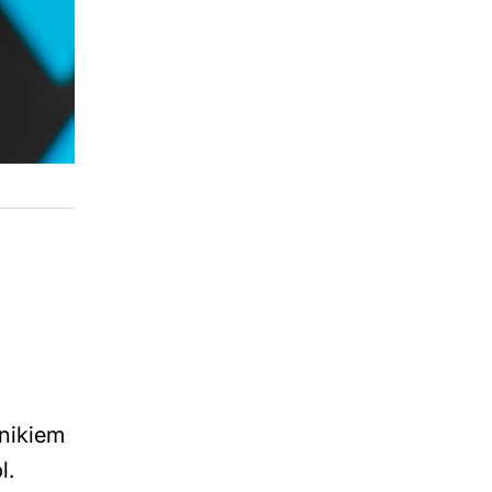
dnikiem
l.