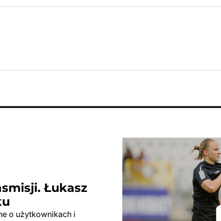
smisji. Łukasz
ku
e o użytkownikach i