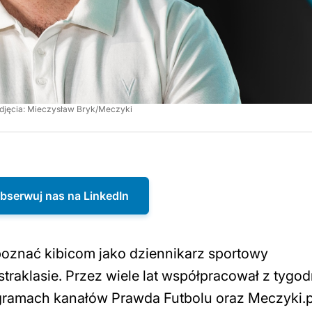
zdjęcia: Mieczysław Bryk/Meczyki
bserwuj nas na LinkedIn
 poznać kibicom jako dziennikarz sportowy
traklasie. Przez wiele lat współpracował z tygo
gramach kanałów Prawda Futbolu oraz Meczyki.p