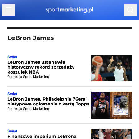
Przejdź do treści
LeBron James
Świat
LeBron James ustanawia
historyczny rekord sprzedaży
koszulek NBA
Redakcja Sport Marketing
Świat
LeBron James, Philadelphia 76ers i
nietypowe ogłoszenie z kartą Topps
Redakcja Sport Marketing
Świat
Finansowe imperium LeBrona