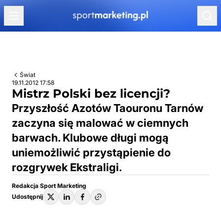
Przejdź do treści
Świat
19.11.2012 17:58
Mistrz Polski bez licencji?
Przyszłość Azotów Taouronu Tarnów
zaczyna się malować w ciemnych
barwach. Klubowe długi mogą
uniemożliwić przystąpienie do
rozgrywek Ekstraligi.
Redakcja Sport Marketing
Udostępnij