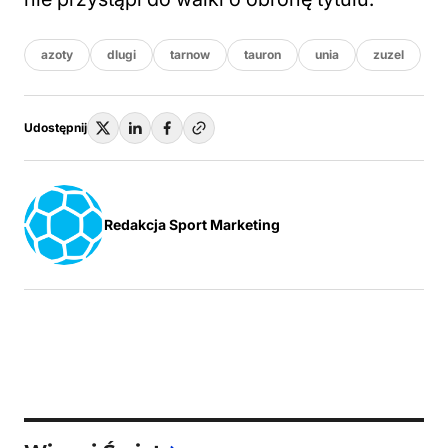
azoty
dlugi
tarnow
tauron
unia
zuzel
Udostępnij
Redakcja Sport Marketing