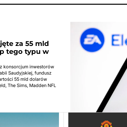
ejęte za 55 mld
p tego typu w
zez konsorcjum inwestorów
abii Saudyjskiej, fundusz
wartości 55 mld dolarów
field, The Sims, Madden NFL