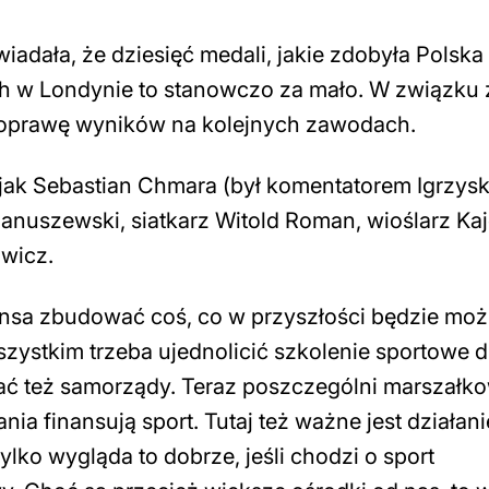
adała, że dziesięć medali, jakie zdobyła Polska
ich w Londynie to stanowczo za mało. W związku 
 poprawę wyników na kolejnych zawodach.
jak Sebastian Chmara (był komentatorem Igrzysk
 Januszewski, siatkarz Witold Roman, wioślarz Ka
owicz.
zansa zbudować coś, co w przyszłości będzie mo
stkim trzeba ujednolicić szkolenie sportowe dz
ć też samorządy. Teraz poszczególni marszałko
a finansują sport. Tutaj też ważne jest działan
lko wygląda to dobrze, jeśli chodzi o sport