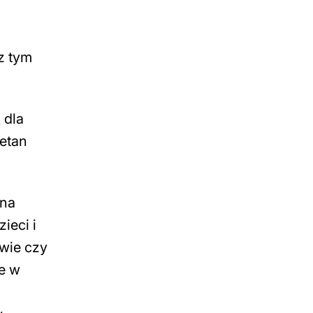
z tym
 dla
jetan
żna
ieci i
wie czy
ie w