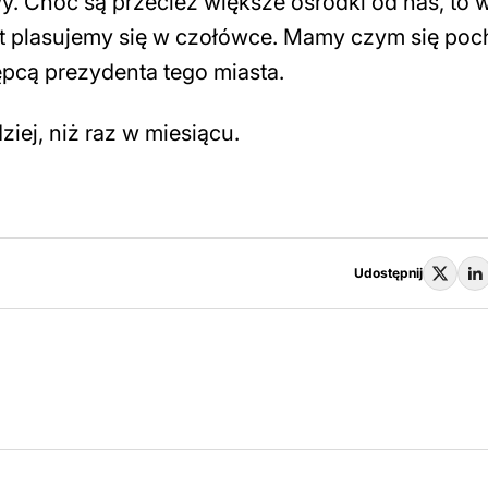
. Choć są przecież większe ośrodki od nas, to 
 lat plasujemy się w czołówce. Mamy czym się poc
ępcą prezydenta tego miasta.
iej, niż raz w miesiącu.
Udostępnij