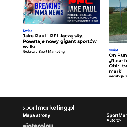
Świat
Jake Paul i PFL łączą siły.
Powstaje nowy gigant sportów
walki
Świat
Redakcja Sport Marketing
On Run
„Race f
Obiri t
marki
Redakcja S
Mapa strony
SportMar
Autorzy