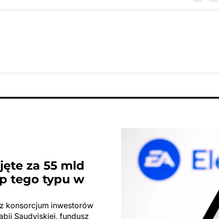
ejęte za 55 mld
p tego typu w
zez konsorcjum inwestorów
abii Saudyjskiej, fundusz