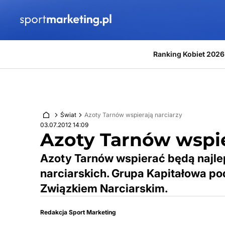
Przejdź do treści
Ranking Kobiet 2026
Świat
Azoty Tarnów wspierają narciarzy
03.07.2012 14:09
Azoty Tarnów wspie
Azoty Tarnów wspierać będą najle
narciarskich. Grupa Kapitałowa p
Związkiem Narciarskim.
Redakcja Sport Marketing