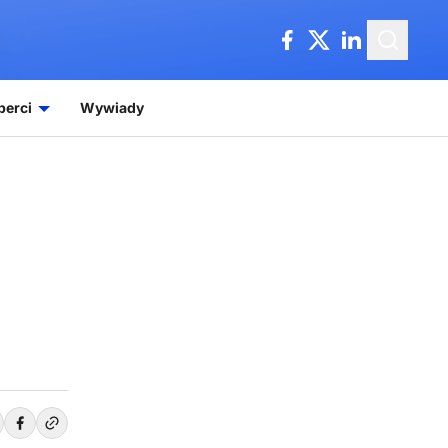
perci
Wywiady