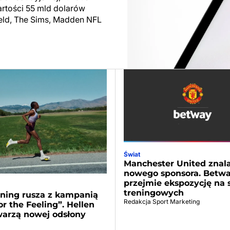
wartości 55 mld dolarów
field, The Sims, Madden NFL
Świat
Manchester United znala
nowego sponsora. Betw
przejmie ekspozycję na 
treningowych
ning rusza z kampanią
Redakcja Sport Marketing
or the Feeling”. Hellen
warzą nowej odsłony