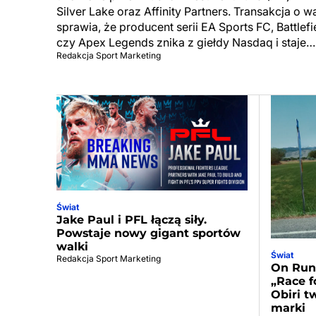
Silver Lake oraz Affinity Partners. Transakcja o 
sprawia, że producent serii EA Sports FC, Battle
czy Apex Legends znika z giełdy Nasdaq i staje…
Redakcja Sport Marketing
Świat
Jake Paul i PFL łączą siły.
Powstaje nowy gigant sportów
walki
Świat
Redakcja Sport Marketing
On Run
„Race f
Obiri t
marki