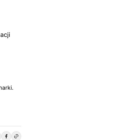
acji
arki.