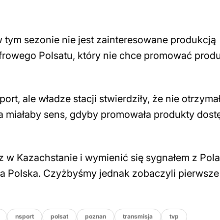
w tym sezonie nie jest zainteresowane produkcją
frowego Polsatu, który nie chce promować prod
rt, ale władze stacji stwierdziły, że nie otrzyma
sja miałaby sens, gdyby promowała produkty dos
 w Kazachstanie i wymienić się sygnałem z Pola
zja Polska. Czyżbyśmy jednak zobaczyli pierwsz
nsport
polsat
poznan
transmisja
tvp