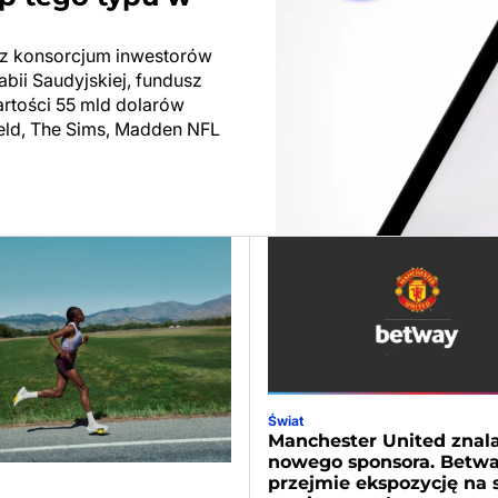
zez konsorcjum inwestorów
abii Saudyjskiej, fundusz
wartości 55 mld dolarów
field, The Sims, Madden NFL
Świat
Manchester United znala
nowego sponsora. Betw
przejmie ekspozycję na 