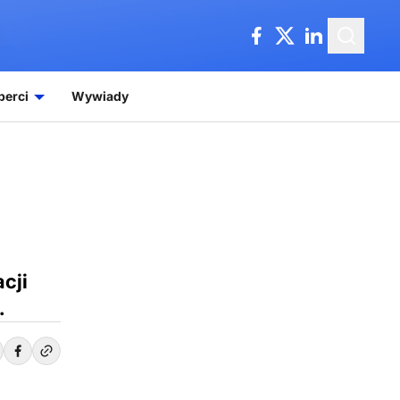
perci
Wywiady
cji
.