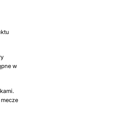
uktu
ły
tępne w
kami.
e mecze