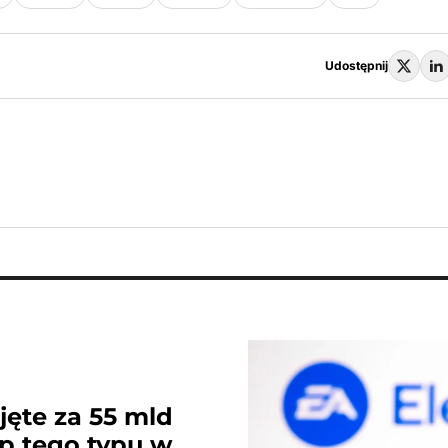
Udostępnij
ejęte za 55 mld
p tego typu w