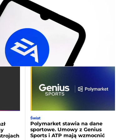
Świat
Polymarket stawia na dane
zł
sportowe. Umowy z Genius
ay
Sports i ATP mają wzmocnić
strojach