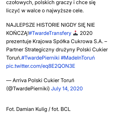
czołowych, polskich graczy i chce się
liczyć w walce o najwyższe cele.
NAJLEPSZE HISTORIE NIGDY SIĘ NIE
KOŃCZĄ!
#TwardeTransfery
2020
prezentuje Krajowa Spółka Cukrowa S.A. –
Partner Strategiczny drużyny Polski Cukier
Toruń.
#TwardePierniki
#MadeInToruń
pic.twitter.com/eq8E2QON3E
— Arriva Polski Cukier Toruń
(@TwardePierniki)
July 14, 2020
Fot. Damian Kulig / fot. BCL