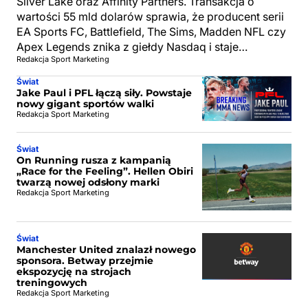
Silver Lake oraz Affinity Partners. Transakcja o
wartości 55 mld dolarów sprawia, że producent serii
EA Sports FC, Battlefield, The Sims, Madden NFL czy
Apex Legends znika z giełdy Nasdaq i staje…
Redakcja Sport Marketing
Świat
Jake Paul i PFL łączą siły. Powstaje
nowy gigant sportów walki
Redakcja Sport Marketing
Świat
On Running rusza z kampanią
„Race for the Feeling”. Hellen Obiri
twarzą nowej odsłony marki
Redakcja Sport Marketing
Świat
Manchester United znalazł nowego
sponsora. Betway przejmie
ekspozycję na strojach
treningowych
Redakcja Sport Marketing