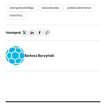
energabasketliga
koszykowka
polskicukiertorun
transfery
Udostępnij
Bartosz Burzyński