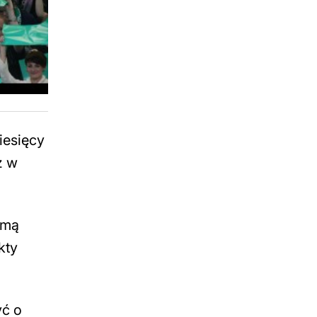
iesięcy
ż w
rmą
kty
yć o