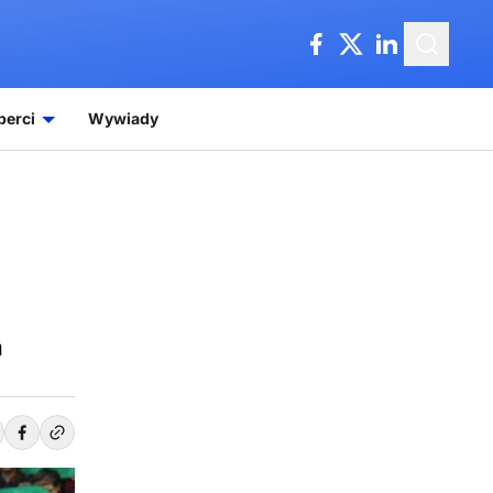
perci
Wywiady
a