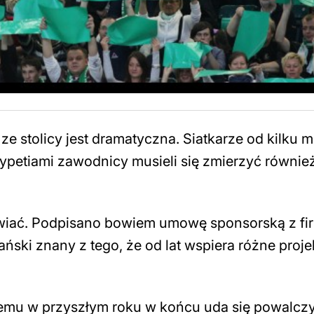
ze stolicy jest dramatyczna. Siatkarze od kilku m
rypetiami zawodnicy musieli się zmierzyć równie
awiać. Podpisano bowiem umowę sponsorską z fi
ański znany z tego, że od lat wspiera różne proje
 temu w przyszłym roku w końcu uda się powalcz