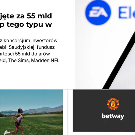
ejęte za 55 mld
p tego typu w
zez konsorcjum inwestorów
abii Saudyjskiej, fundusz
wartości 55 mld dolarów
field, The Sims, Madden NFL