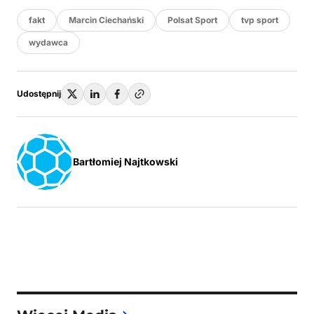
fakt
Marcin Ciechański
Polsat Sport
tvp sport
wydawca
Udostępnij
Bartłomiej Najtkowski