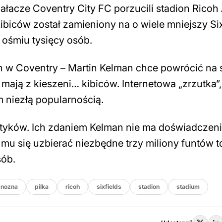
łacze Coventry City FC porzucili stadion Ricoh
ibiców został zamieniony na o wiele mniejszy Six
 ośmiu tysięcy osób.
 w Coventry – Martin Kelman chce powrócić na 
 mają z kieszeni… kibiców. Internetowa „zrzutka”,
m niezłą popularnością.
rytyków. Ich zdaniem Kelman nie ma doświadczen
 mu się uzbierać niezbędne trzy miliony funtów t
sób.
nozna
pilka
ricoh
sixfields
stadion
stadium