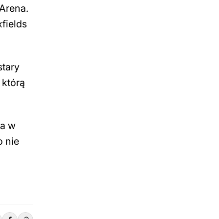
 Arena.
fields
stary
 którą
ia w
o nie