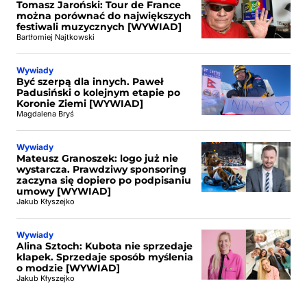
Tomasz Jaroński: Tour de France
można porównać do największych
festiwali muzycznych [WYWIAD]
Bartłomiej Najtkowski
Wywiady
Być szerpą dla innych. Paweł
Padusiński o kolejnym etapie po
Koronie Ziemi [WYWIAD]
Magdalena Bryś
Wywiady
Mateusz Granoszek: logo już nie
wystarcza. Prawdziwy sponsoring
zaczyna się dopiero po podpisaniu
umowy [WYWIAD]
Jakub Kłyszejko
Wywiady
Alina Sztoch: Kubota nie sprzedaje
klapek. Sprzedaje sposób myślenia
o modzie [WYWIAD]
Jakub Kłyszejko