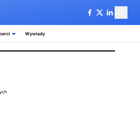
perci
Wywiady
wych