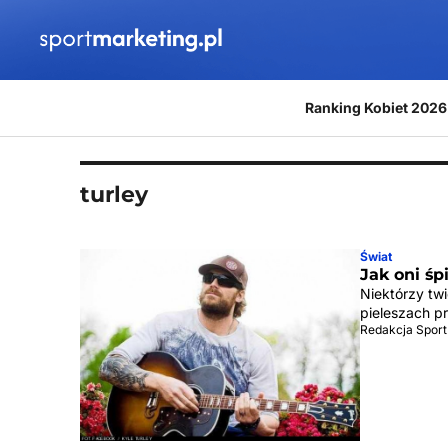
Przejdź do treści
Ranking Kobiet 2026
turley
Świat
Jak oni śp
Niektórzy tw
pieleszach p
Redakcja Sport