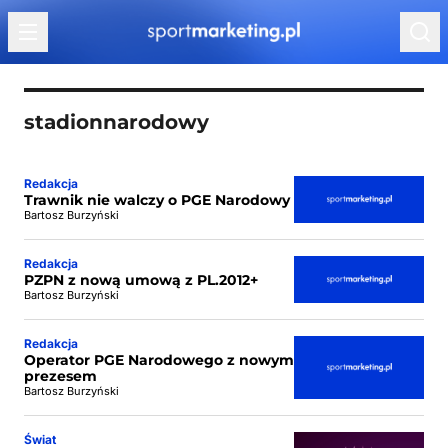
Przejdź do treści
stadionnarodowy
Redakcja
Trawnik nie walczy o PGE Narodowy
Bartosz Burzyński
Redakcja
PZPN z nową umową z PL.2012+
Bartosz Burzyński
Redakcja
Operator PGE Narodowego z nowym
prezesem
Bartosz Burzyński
Świat