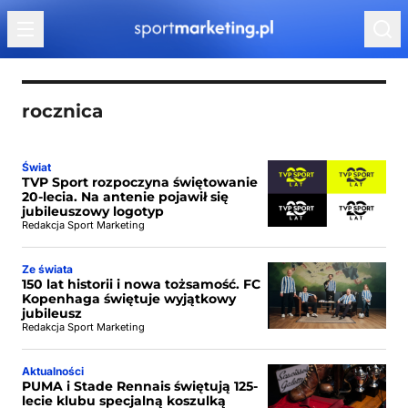
Przejdź do treści
rocznica
Świat
TVP Sport rozpoczyna świętowanie
20-lecia. Na antenie pojawił się
jubileuszowy logotyp
Redakcja Sport Marketing
Ze świata
150 lat historii i nowa tożsamość. FC
Kopenhaga świętuje wyjątkowy
jubileusz
Redakcja Sport Marketing
Aktualności
PUMA i Stade Rennais świętują 125-
lecie klubu specjalną koszulką