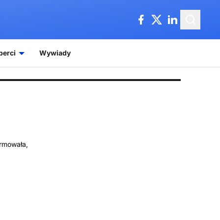
perci
Wywiady
ormowała,