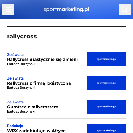
Przejdź do treści
rallycross
Ze świata
Rallycross drastycznie się zmieni
Bartosz Burzyński
Ze świata
Rallycross z firmą logistyczną
Bartosz Burzyński
Ze świata
Gumtree z rallycrossem
Bartosz Burzyński
Redakcja
WRX zadebiutuje w Afryce